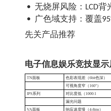
‌无烧屏风险‌：
背
LCD
‌广色域支持‌：覆盖
95
先关产品推荐
电子信息娱乐竞技显示
‌TN面板
色彩表现差（6bit色深）
可视角度窄（160°）
‌IPS系列
对比度低（1000:1
漏光问题
VA面板‌
响应速度慢（4-8ms）