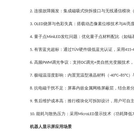
连接故障频发
：
集成
磁吸式快拆接口
与无线通信模块
‌2.
烧屏与色彩失真
：
搭载
动态像素位移技术
与
亮
‌3. OLED
AI
量子点
发红问题
：
优化量子点材料配比（如镉
‌4.
MiniLED
有害蓝光超标
：
通过
硬件级低蓝光认证
，采用
‌5.
‌TÜV
415-
高频
调光争议
：
支持
调光
类自然光变频技术
，
‌6.
PWM
‌DC
+
极端温湿度影响
：
内置
宽温型液晶材料
（
）
‌7.
-40°C~85°C
抗电磁干扰不足
：
屏幕内嵌
金属网格屏蔽层
，结合差
‌8.
售后维护成本高
：
推行
模块化可拆卸设计
，用户可自
‌9.
能耗与散热压力
：
采用
显示技术
（功耗降低
‌10.
‌MicroLED
机器人显示屏应用场景