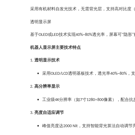
采用有机材料自发光技术，无需背光层，支持高对比度
‌透明显示屏‌
基于
或
技术实现
透光率，屏幕可“隐形
OLED
LED
40%~80%
机器人显示屏主要技术特点
透明显示技术‌
1.
采用
透明基板技术，透光率
，
OLED/LCD
40%~80%
高分辨率显示‌
2.
工业级
分辨率（如
寸
×
像素），配合抗
4K
7
1280
800
亮度自适应调节‌
3.
峰值亮度达
，支持智能背光算法自动调节
2000 Nit