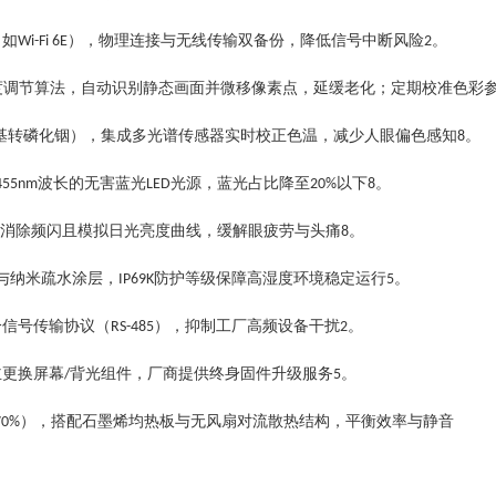
（如
），物理连接与无线传输双备份，降低信号中断风险
。
Wi-Fi 6E
‌2
度调节算法，自动识别静态画面并微移像素点，延缓老化；定期校准色彩
基转磷化铟），集成
多光谱传感器
实时校正色温，减少人眼偏色感知
。
‌8
波长的无害蓝光
光源，蓝光占比降至
以下
。
455nm
LED
20%
‌8
消除频闪且模拟日光亮度曲线，缓解眼疲劳与头痛
。
‌8
与纳米疏水涂层，
防护等级保障高湿度环境稳定运行
。
IP69K
‌5
分信号传输协议（
），抑制工厂高频设备干扰
。
RS-485
‌2
主更换屏幕
背光组件，厂商提供终身固件升级服务
。
/
‌5
），搭配石墨烯均热板与无风扇对流散热结构，平衡效率与静音
70%