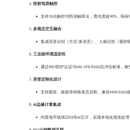
投射电容触控‌
4.
支持
点触控与防误触算法，透光度超
，响应
10
90%
多模态交互融合‌
5.
集成语音识别（方言
多语言）、人脸识别（毫秒
/
工业级环境适应性‌
6.
通过
防护认证与
抗冲击标准，耐
IP67
MIL-STD-810G
异形定制化设计‌
7.
支持圆形、曲面等特殊形态切割，兼容
MIPI/LVDS
边缘计算集成‌
8.
AI
内置地平线旭日
等
芯片，实现本地化视觉处理
X3
AI
云端数据互联‌