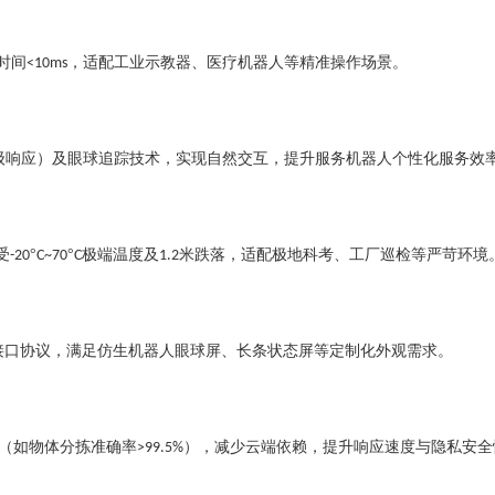
时间
，适配工业示教器、医疗机器人等精准操作场景。
<10ms
级响应）及眼球追踪技术，实现自然交互，提升服务机器人个性化服务效
受
°
°
极端温度及
米跌落，适配极地科考、工厂巡检等严苛环境
-20
C~70
C
1.2
接口协议，满足仿生机器人眼球屏、长条状态屏等定制化外观需求。
（如物体分拣准确率
），减少云端依赖，提升响应速度与隐私安全
>99.5%