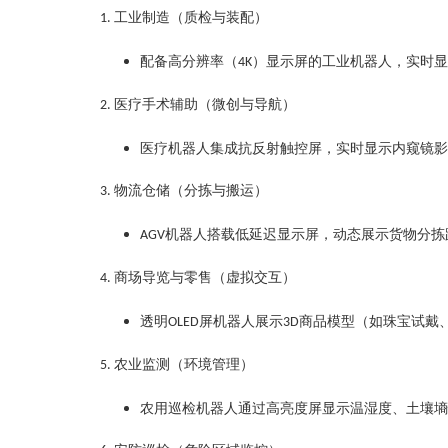
工业制造（质检与装配）‌
1.
配备高分辨率（
）显示屏的工业机器人，实时显
4K
医疗手术辅助（微创与导航）‌
2.
医疗机器人集成抗反射触控屏，实时显示内窥镜影
物流仓储（分拣与搬运）‌
3.
机器人搭载低延迟显示屏，动态展示货物分拣
AGV
商场导览与零售（虚拟交互）‌
4.
透明
屏机器人展示
商品模型（如珠宝试戴
OLED
3D
农业监测（环境管理）‌
5.
农用巡检机器人通过高亮度屏显示温湿度、土壤墒