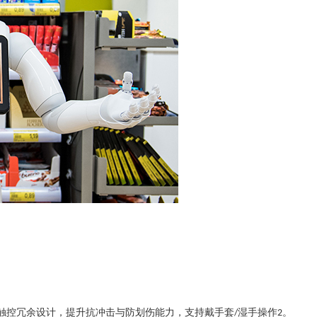
触控冗余设计，提升抗冲击与防划伤能力，支持戴手套
湿手操作
。
/
‌2