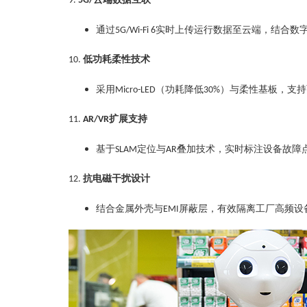
9.
5G/
通过
实时上传运行数据至云端，结合数
5G/Wi-Fi 6
低功耗柔性技术‌
10.
采用
（功耗降低
）与柔性基板，支持
Micro-LED
30%
扩展支持‌
11.
AR/VR
基于
定位与
叠加技术，实时标注设备故障
SLAM
AR
抗电磁干扰设计‌
12.
结合金属外壳与
屏蔽层，有效隔离工厂高频设
EMI