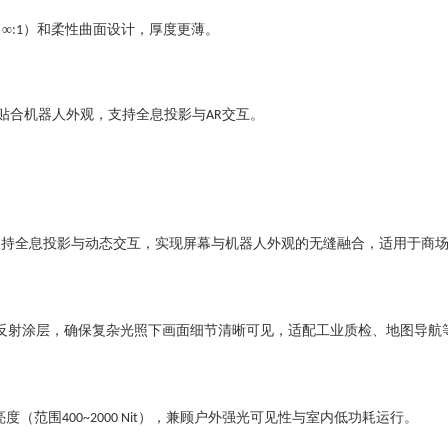
（
∞
）和柔性曲面设计，厚度更薄‌。
:1
”贴合机器人外观，支持全息投影与
交互‌。
AR
支持全息投影与动态交互，实现屏幕与机器人外观的无缝融合，适用于商
反射涂层，确保复杂光照下画面细节清晰可见，适配工业质检、地图导航
亮度（范围
），兼顾户外强光可见性与室内低功耗运行。
400~2000 Nit