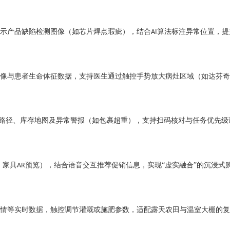
示产品缺陷检测图像（如芯片焊点瑕疵），结合
算法标注异常位置，提
AI
像与患者生命体征数据，支持医生通过触控手势放大病灶区域（如达芬奇
路径、库存地图及异常警报（如包裹超重），支持扫码核对与任务优先级
、家具
预览），结合语音交互推荐促销信息，实现“虚实融合”的沉浸式
AR
情等实时数据，触控调节灌溉或施肥参数，适配露天农田与温室大棚的复