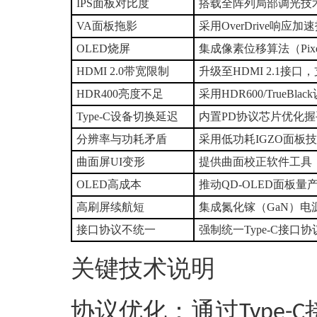
‌IPS面板对比度
搭载全阵列局部调光技术（F
‌VA面板拖影
采用OverDrive响
‌OLED烧屏
集成像素位移算法（Pixe
HDMI 2.0带宽限制
升级至HDMI 2.1接口，支
‌HDR400亮度不足
采用HDR600/TrueB
‌Type-C设备切换延迟
内置PD协议芯片优化握手流
分辨率与功耗矛盾
采用低功耗IGZO面板技
曲面屏UI变形
提供曲面校正软件工具
‌OLED高成本
推动QD-OLED面板量
‌高刷屏续航短
集成氮化镓（GaN）电源
接口协议不统一
强制统一Type-C接口协议（
关键技术说明
‌协议优化‌：通过
Type-C