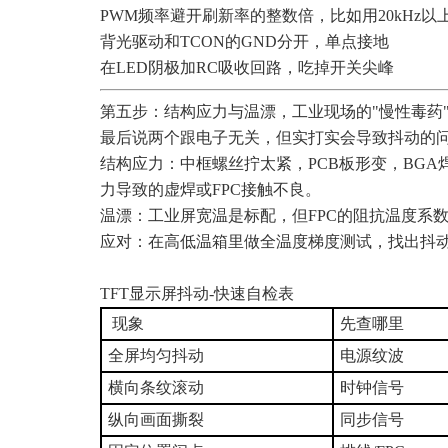
PWM频率避开刷新率的整数倍，比如用20kHz
背光驱动和TCON的GND分开，单点接地
在LED阴极加RC吸收回路，吃掉开关尖峰
第五步：结构应力与温漂，工业现场的"慢性毒药
最后说两个跟电子无关，但实打实会导致抖动的
结构应力：中框螺丝拧太紧，PCB板形变，BG
力导致的虚焊或FPC接触不良。
温漂：工业屏宽温是标配，但FPC的阻抗温度系
应对：在高低温箱里做全温度梯度测试，找出抖
TFT显示屏抖动-快速自检表
现象
先查哪里
全屏均匀抖动
电源纹波
横向条纹滚动
时钟信号
纵向画面撕裂
同步信号