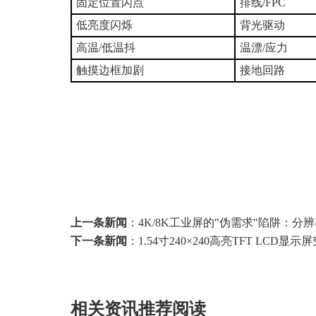
固定位置闪点
排线/FPC
低亮度闪烁
背光驱动
高温/低温抖
温漂/应力
触摸边框加剧
接地回路
上一条新闻
：
4K/8K工业屏的"伪需求"陷阱：
下一条新闻
：
1.54寸240×240高亮TFT LC
相关资讯推荐阅读