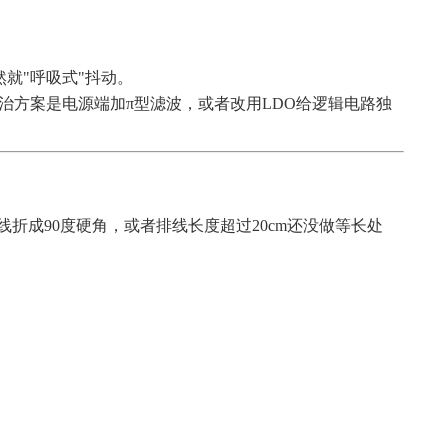
就"呼吸式"抖动。
根治方案是电源端加π型滤波，或者改用LDO给逻辑电路独
线折成90度硬角，或者排线长度超过20cm还没做等长处