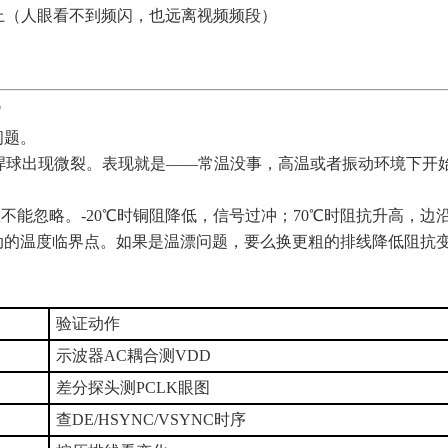
以上（人眼看不到频闪，也远离视频频段）
"
问题。
A焊球出现微裂。表现就是——常温没事，高温或者振动环境下开
数不能忽略。-20℃时铜阻降低，信号过冲；70℃时阻抗升高，
动的温度临界点。如果是温漂问题，要么换更粗的排线降低阻抗
验证动作
示波器AC耦合测VDD
差分探头测PCLK眼图
查DE/HSYNC/VSYNC时序