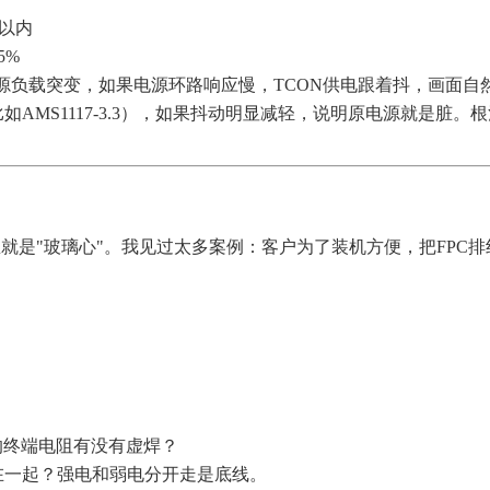
以内
5%
源负载突变，如果电源环路响应慢，TCON供电跟着抖，画面自然
AMS1117-3.3），如果抖动明显减轻，说明原电源就是脏。
境里就是"玻璃心"。我见过太多案例：客户为了装机方便，把FPC排
S的终端电阻有没有虚焊？
在一起？强电和弱电分开走是底线。