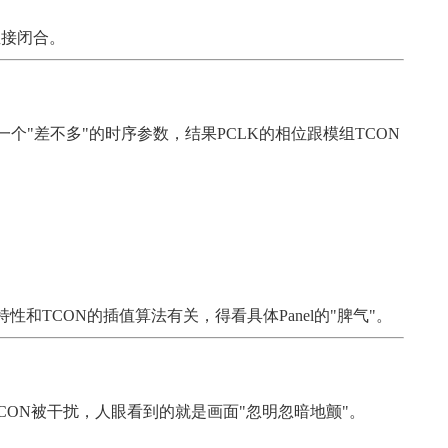
直接闭合。
个"差不多"的时序参数，结果PCLK的相位跟模组TCON
和TCON的插值算法有关，得看具体Panel的"脾气"。
TCON被干扰，人眼看到的就是画面"忽明忽暗地颤"。