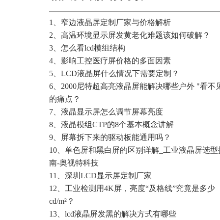
1、
窄边液晶屏定制厂家与价格解析
2、
高温环境显示屏发黄老化难题该如何破解？
3、
怎么看lcd模组结构
4、
影响工控医疗屏价格的多面因素
5、
LCD液晶屏什么情况下需要定制？
6、
2000尼特超高亮液晶屏能解决哪些户外 "看不
的痛点？
7、
液晶显示屏怎么调节屏幕亮度
8、
液晶模组CTP的8个基本概念讲解
9、
屏幕拆下来的驱动板能通用吗？
10、
单色屏和黑白屏的区别详解_工业液晶屏选型
南-奥视特科技
11、
深圳LCD显示屏定制厂家
12、
工业检测用4K屏，亮度“及格线”究竟是多少
cd/m²？
13、
lcd液晶屏发黑的解决方式有哪些