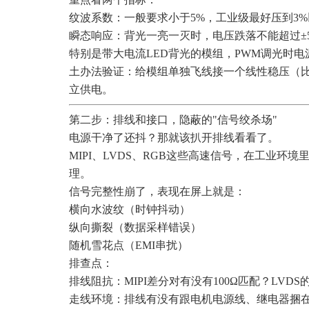
纹波系数：一般要求小于5%，工业级最好压到3%
瞬态响应：背光一亮一灭时，电压跌落不能超过±
特别是带大电流LED背光的模组，PWM调光时电
土办法验证：给模组单独飞线接一个线性稳压（比如
立供电。
第二步：排线和接口，隐蔽的"信号绞杀场"
电源干净了还抖？那就该扒开排线看看了。
MIPI、LVDS、RGB这些高速信号，在工业环
理。
信号完整性崩了，表现在屏上就是：
横向水波纹（时钟抖动）
纵向撕裂（数据采样错误）
随机雪花点（EMI串扰）
排查点：
排线阻抗：MIPI差分对有没有100Ω匹配？LVD
走线环境：排线有没有跟电机电源线、继电器捆