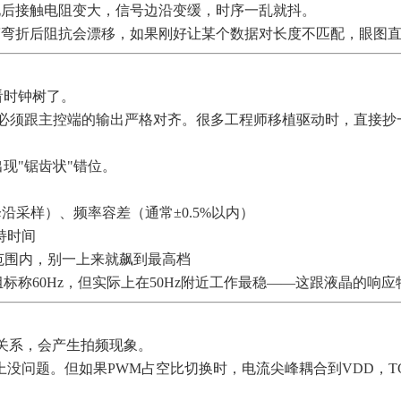
化后接触电阻变大，信号边沿变缓，时序一乱就抖。
箔弯折后阻抗会漂移，如果刚好让某个数据对长度不匹配，眼图
看时钟树了。
，必须跟主控端的输出严格对齐。很多工程师移植驱动时，直接抄一
现"锯齿状"错位。
沿采样）、频率容差（通常±0.5%以内）
保持时间
持范围内，别一上来就飙到最高档
60Hz，但实际上在50Hz附近工作最稳——这跟液晶的响应特性
关系，会产生拍频现象。
理论上没问题。但如果PWM占空比切换时，电流尖峰耦合到VDD，