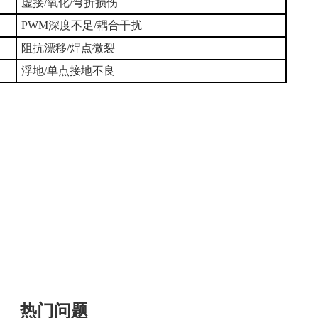
虚接/氧化/弯折损伤
PWM深度不足/耦合干扰
阻抗漂移/焊点微裂
浮地/单点接地不良
热门问题