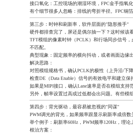
接口氧化：工控现场的潮湿环境，FPC金手指氧
有个细节很多人忽略：排线的弯折半径。FPC铜
第三步：时钟和刷新率，软件层面的"隐形推手"
硬件都排查完了，屏还是偶尔抽一下？这时候该
TFT模组的像素时钟（PCLK）和行场同步信号
不匹配。
典型现象：固定频率的横向抖动，或者画面边缘出
解决思路：
对照模组规格书，确认PCLK的极性（上升沿/下降
检查DE（Data Enable）信号的有效电平和建立
如果是MIPI接口，确认Lane速率是否在模组支
另外，帧率设置过高或过低都会出问题。有些模组标称
第四步：背光驱动，最容易被忽视的"同谋"
PWM调光的背光，如果频率跟显示刷新率成倍数
举个例子：刷新率60Hz，PWM频率120Hz，
根治方案：