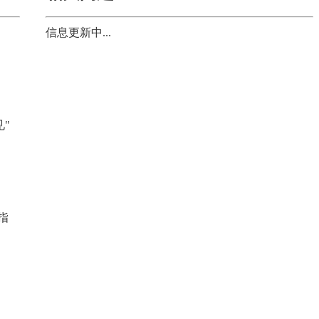
信息更新中...
见"
指