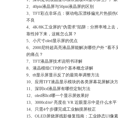
2、
40pin液晶屏与50pin液晶屏的区别
3、
TFT彩点非坏点：驱动电压漂移偏光片热损伤C
不良
4、
4K/8K工业屏的"伪需求"陷阱：分辨率堆上去
靠性掉下来，这账怎么算？
5、
小尺寸oled显示屏的优点
6、
2000尼特超高亮液晶屏能解决哪些户外 "看不
的痛点？
7、
TFT液晶屏技术说明书详解
8、
液晶模组CTP的8个基本概念讲解
9、
tft显示屏显示反了的最简单调整方法
10、
应用TFT液晶显示模块的各类屏幕花屏解决
11、
深圳lcd液晶屏有哪些定制方法
12、
oled和lcd哪一个显示屏效果好
13、
3000cd/m² 亮度在 VR 近眼显示中是什么水平
14、
只需4个步骤完成工业触摸屏校正
15、
OLED屏烧屏残影修复指南：工业静态UI像